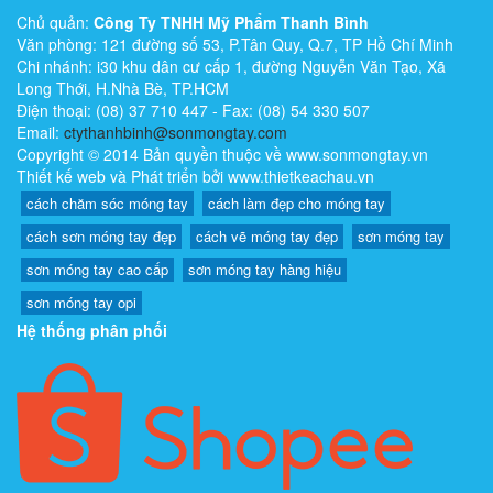
Chủ quản:
Công Ty TNHH Mỹ Phẩm Thanh Bình
Văn phòng: 121 đường số 53, P.Tân Quy, Q.7, TP Hồ Chí Minh
Chi nhánh: i30 khu dân cư cấp 1, đường Nguyễn Văn Tạo, Xã
Long Thới, H.Nhà Bè, TP.HCM
Điện thoại: (08) 37 710 447 - Fax: (08) 54 330 507
Email:
ctythanhbinh@sonmongtay.com
Copyright © 2014 Bản quyền thuộc về www.sonmongtay.vn
Thiết kế web và Phát triển bởi www.thietkeachau.vn
cách chăm sóc móng tay
cách làm đẹp cho móng tay
cách sơn móng tay đẹp
cách vẽ móng tay đẹp
sơn móng tay
sơn móng tay cao cấp
sơn móng tay hàng hiệu
sơn móng tay opi
Hệ thống phân phối