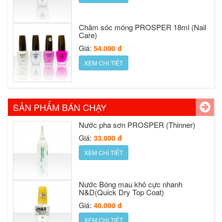
XEM CHI TIẾT
Chăm sóc móng PROSPER 18ml (Nail
Care)
Nước pha sơn PROSPER (Thinner)
Giá:
54.000 đ
Giá:
33.000 đ
XEM CHI TIẾT
XEM CHI TIẾT
Nước pha sơn PROSPER (Thinner)
Giá:
33.000 đ
Nước Bóng mau khô cực nhanh
N&D(Quick Dry Top Coat)
XEM CHI TIẾT
SẢN PHẨM BÁN CHẠY
Giá:
40.000 đ
XEM CHI TIẾT
Nước Bóng mau khô cực nhanh
N&D(Quick Dry Top Coat)
Sơn Prosper No1
Giá:
40.000 đ
Giá:
75.000 đ
XEM CHI TIẾT
XEM CHI TIẾT
Sơn Prosper No1
Giá:
75.000 đ
Sơn Mờ,Nhám,Lì(Matte Top Coat)
XEM CHI TIẾT
Giá:
54.000 đ