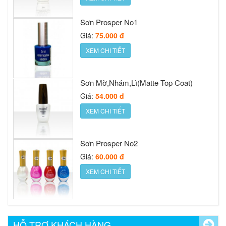
XEM CHI TIẾT
Sơn Mờ,Nhám,Lì(Matte Top Coat)
Giá:
54.000 đ
XEM CHI TIẾT
Sơn Prosper No2
Giá:
60.000 đ
XEM CHI TIẾT
Nước sơn móng Prosper Silver cap
Giá:
30.000 đ
XEM CHI TIẾT
Nước sơn móng Prosper Gold cap 16ml
Giá:
48.000 đ
HỖ TRỢ KHÁCH HÀNG