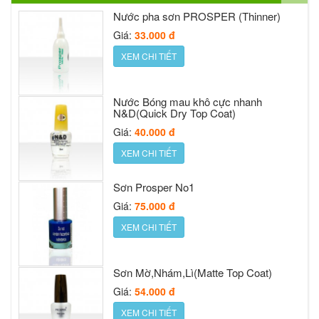
Giá:
30.000 đ
Nước Bóng mau khô cực nhanh
N&D(Quick Dry Top Coat)
XEM CHI TIẾT
Giá:
40.000 đ
XEM CHI TIẾT
Nước sơn móng Prosper Gold cap 16ml
Giá:
48.000 đ
Sơn Prosper No1
XEM CHI TIẾT
Giá:
75.000 đ
XEM CHI TIẾT
Nước rửa PROSPER (Remover)
Giá:
33.000 đ
Sơn Mờ,Nhám,Lì(Matte Top Coat)
XEM CHI TIẾT
Giá:
54.000 đ
XEM CHI TIẾT
Sơn Móng Tay Prosper 6
Giá:
36.000 đ
Chăm sóc móng PROSPER 18ml (Nail
Care)
XEM CHI TIẾT
Giá:
54.000 đ