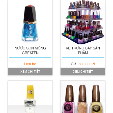
Chăm sóc móng PROSPER 18ml (Nail
Xem chi tiết
Care)
Giá:
54.000 đ
XEM CHI TIẾT
NƯỚC SƠN MÓNG
KỆ TRƯNG BÀY SẢN
Nước pha sơn PROSPER (Thinner)
GREATEN
PHẪM
Giá:
33.000 đ
Liên hệ
Giá:
500.000 đ
XEM CHI TIẾT
XEM CHI TIẾT
XEM CHI TIẾT
Nước Bóng mau khô cực nhanh
N&D(Quick Dry Top Coat)
Giá:
40.000 đ
XEM CHI TIẾT
Xem chi tiết
Sơn Prosper No1