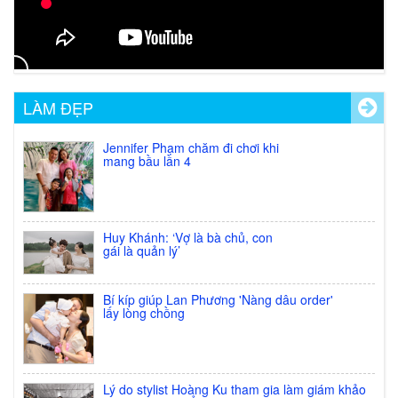
Giá:
33.000 đ
XEM CHI TIẾT
Nước Bóng mau khô cực nhanh
LÀM ĐẸP
N&D(Quick Dry Top Coat)
Giá:
40.000 đ
Jennifer Phạm chăm đi chơi khi
mang bầu lần 4
XEM CHI TIẾT
Sơn Prosper No1
Giá:
75.000 đ
Huy Khánh: ‘Vợ là bà chủ, con
gái là quản lý’
XEM CHI TIẾT
Bí kíp giúp Lan Phương 'Nàng dâu order'
Sơn Mờ,Nhám,Lì(Matte Top Coat)
lấy lòng chồng
Giá:
54.000 đ
XEM CHI TIẾT
Lý do stylist Hoàng Ku tham gia làm giám khảo