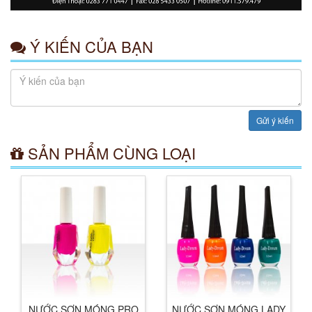
Ý KIẾN CỦA BẠN
Gửi ý kiến
SẢN PHẨM CÙNG LOẠI
Xem chi tiết
NƯỚC SƠN MÓNG PRO
NƯỚC SƠN MÓNG LADY