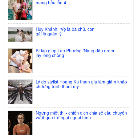
mang bầu lần 4
Nước Bóng mau khô cực nhanh
N&D(Quick Dry Top Coat)
Huy Khánh: ‘Vợ là bà chủ, con
Giá:
40.000 đ
gái là quản lý’
XEM CHI TIẾT
Bí kíp giúp Lan Phương 'Nàng dâu order'
Sơn Prosper No1
lấy lòng chồng
Giá:
75.000 đ
XEM CHI TIẾT
Lý do stylist Hoàng Ku tham gia làm giám khảo
chương trình thẩm mỹ
Sơn Mờ,Nhám,Lì(Matte Top Coat)
Giá:
54.000 đ
XEM CHI TIẾT
Ngưng miệt thị - chiến dịch chia sẻ câu chuyện
vượt qua trở ngại ngoại hình