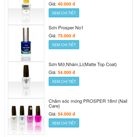
Giá:
40.000 đ
XEM CHI TIẾT
Nước sơn móng Prosper Gold cap 16ml
Giá:
48.000 đ
Sơn Prosper No1
XEM CHI TIẾT
Giá:
75.000 đ
XEM CHI TIẾT
Nước rửa PROSPER (Remover)
Giá:
33.000 đ
Sơn Mờ,Nhám,Lì(Matte Top Coat)
XEM CHI TIẾT
Giá:
54.000 đ
XEM CHI TIẾT
Sơn Móng Tay Prosper 6
Giá:
36.000 đ
Chăm sóc móng PROSPER 18ml (Nail
XEM CHI TIẾT
Care)
Giá:
54.000 đ
XEM CHI TIẾT
Chăm sóc móng PROSPER 18ml (Nail
Care)