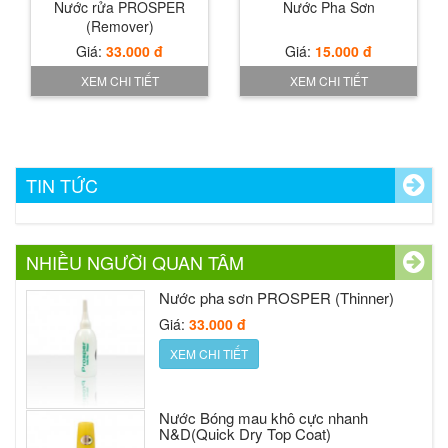
Nước rửa PROSPER
Nước Pha Sơn
(Remover)
Giá:
33.000 đ
Giá:
15.000 đ
Sơn Mờ,Nhám,Lì(Matte Top Coat)
XEM CHI TIẾT
XEM CHI TIẾT
Giá:
54.000 đ
XEM CHI TIẾT
Chăm sóc móng PROSPER 18ml (Nail
TIN TỨC
Care)
Giá:
54.000 đ
XEM CHI TIẾT
Sơn Prosper No2
NHIỀU NGƯỜI QUAN TÂM
Giá:
60.000 đ
Nước pha sơn PROSPER (Thinner)
XEM CHI TIẾT
Giá:
33.000 đ
XEM CHI TIẾT
Nước sơn móng Prosper Silver cap
Giá:
30.000 đ
Nước Bóng mau khô cực nhanh
XEM CHI TIẾT
N&D(Quick Dry Top Coat)