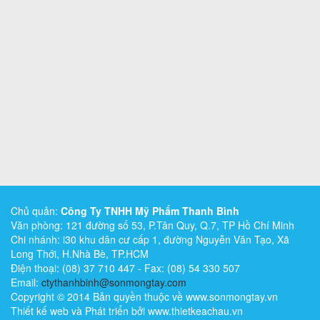
Chủ quản:
Công Ty TNHH Mỹ Phẩm Thanh Bình
Văn phòng: 121 đường số 53, P.Tân Quy, Q.7, TP Hồ Chí Minh
Chi nhánh: i30 khu dân cư cấp 1, đường Nguyễn Văn Tạo, Xã
Long Thới, H.Nhà Bè, TP.HCM
Điện thoại: (08) 37 710 447 - Fax: (08) 54 330 507
Email:
ctythanhbinh@sonmongtay.com
Copyright © 2014 Bản quyền thuộc về www.sonmongtay.vn
Thiết kế web và Phát triển bởi www.thietkeachau.vn