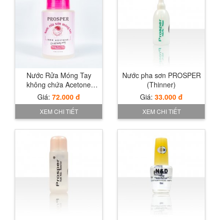
Chăm sóc móng PROSPER 18ml (Nail
Care)
Xem chi tiết
Giá:
54.000 đ
XEM CHI TIẾT
Nước pha sơn PROSPER (Thinner)
Nước Rửa Móng Tay
Nước pha sơn PROSPER
không chứa Acetone
Giá:
33.000 đ
(Thinner)
175ml
Giá:
72.000 đ
Giá:
33.000 đ
XEM CHI TIẾT
XEM CHI TIẾT
XEM CHI TIẾT
Nước Bóng mau khô cực nhanh
N&D(Quick Dry Top Coat)
Giá:
40.000 đ
XEM CHI TIẾT
Xem chi tiết
Sơn Prosper No1
Giá:
75.000 đ
XEM CHI TIẾT