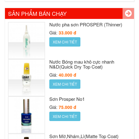
Nước pha sơn PROSPER (Thinner)
Giá:
54.000 đ
Giá:
33.000 đ
XEM CHI TIẾT
SẢN PHẨM BÁN CHẠY
XEM CHI TIẾT
Nước pha sơn PROSPER (Thinner)
Giá:
33.000 đ
Nước Bóng mau khô cực nhanh
XEM CHI TIẾT
N&D(Quick Dry Top Coat)
Giá:
40.000 đ
XEM CHI TIẾT
Nước Bóng mau khô cực nhanh
N&D(Quick Dry Top Coat)
Sơn Prosper No1
Giá:
40.000 đ
Giá:
75.000 đ
XEM CHI TIẾT
XEM CHI TIẾT
Sơn Prosper No1
Giá:
75.000 đ
Sơn Mờ,Nhám,Lì(Matte Top Coat)
XEM CHI TIẾT
Giá:
54.000 đ
XEM CHI TIẾT
Sơn Mờ,Nhám,Lì(Matte Top Coat)