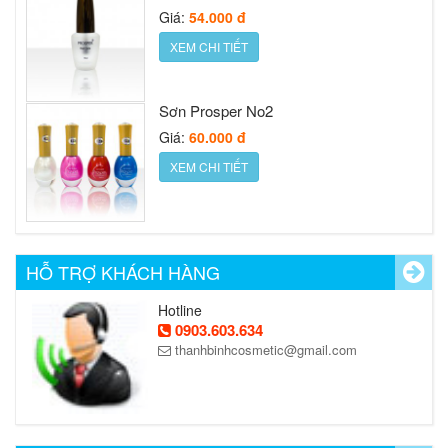
Giá:
54.000 đ
XEM CHI TIẾT
Sơn Prosper No2
Giá:
60.000 đ
XEM CHI TIẾT
Nước sơn móng Prosper Silver cap
Giá:
30.000 đ
HỖ TRỢ KHÁCH HÀNG
XEM CHI TIẾT
Hotline
0903.603.634
Nước sơn móng Prosper Gold cap 16ml
thanhbinhcosmetic@gmail.com
Giá:
48.000 đ
XEM CHI TIẾT