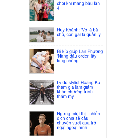
PROSPER (Thinner)
chơi khi mang bầu lần
4
Giá:
33.000 đ
XEM CHI TIẾT
Huy Khánh: ‘Vợ là bà
Nước Bóng mau khô
chủ, con gái là quản lý’
cực nhanh
N&D(Quick Dry Top
Coat)
Bí kíp giúp Lan Phương
Giá:
40.000 đ
'Nàng dâu order' lấy
lòng chồng
XEM CHI TIẾT
Sơn Prosper No1
Giá:
75.000 đ
Lý do stylist Hoàng Ku
tham gia làm giám
XEM CHI TIẾT
khảo chương trình
thẩm mỹ
Sơn
Mờ,Nhám,Lì(Matte
Ngưng miệt thị - chiến
Top Coat)
dịch chia sẻ câu
chuyện vượt qua trở
Giá:
54.000 đ
ngại ngoại hình
XEM CHI TIẾT