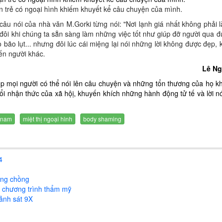
ạn trẻ có ngoại hình khiếm khuyết kể câu chuyện của mình.
câu nói của nhà văn M.Gorki từng nói: "Nơi lạnh giá nhất không phải 
 đôi khi chúng ta sẵn sàng làm những việc tốt như giúp đỡ người qua 
bão lụt... nhưng đôi lúc cái miệng lại nói những lời không được đẹp,
đến người khác.
Lê N
iúp mọi người có thể nói lên câu chuyện và những tổn thương của họ k
 đổi nhận thức của xã hộị, khuyến khích những hành động tử tế và lời n
gnam
miệt thị ngoại hình
body shaming
4
òng chồng
o chương trình thẩm mỹ
cảnh sát 9X