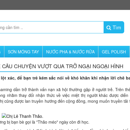
Tìm
G
SƠN MÓNG TAY
NƯỚC PHA & NƯỚC RỬA
GEL POLISH
SẺ CÂU CHUYỆN VƯỢT QUA TRỞ NGẠI NGOẠI HÌNH
ột xác, để bạn trẻ kém sắc nói về khó khăn khi nhận lời chê ba
aming dần trở thành vấn nạn xã hội thường gặp ở người trẻ. Trên thế
ộng nhằm thay đổi nhận thức về việc miệt thị người khác được diễn 
thị cũng được lan truyền hướng đến cộng đồng, mong muốn truyền tải 
ng bị bạn bè gọi là "Thảo méo" ngày còn đi học.