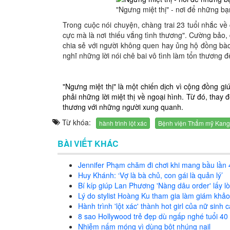
"Ngưng miệt thị" - nơi để những b
Trong cuộc nói chuyện, chàng trai 23 tuổi nhắc về 
cực mà là nơi thiếu vắng tình thương". Cường bảo,
chia sẻ với người không quen hay ủng hộ đồng bào 
nghĩ những lời nói chê bai vô tình làm tổn thương 
"Ngưng miệt thị" là một chiến dịch vì cộng đồng g
phải những lời miệt thị về ngoại hình. Từ đó, thay
thương với những người xung quanh.
Từ khóa:
hành trình lột xác
Bệnh viện Thẩm mỹ Kan
BÀI VIẾT KHÁC
Jennifer Phạm chăm đi chơi khi mang bầu lần 
Huy Khánh: ‘Vợ là bà chủ, con gái là quản lý’
Bí kíp giúp Lan Phương 'Nàng dâu order' lấy l
Lý do stylist Hoàng Ku tham gia làm giám khả
Hành trình 'lột xác' thành hot girl của nữ sinh 
8 sao Hollywood trẻ đẹp dù ngấp nghé tuổi 40
Nhiễm nấm móng vì dùng bột nhúng nail