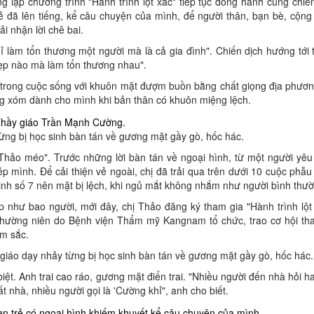
lập chương trình "Hành trình lột xác" tiếp tục đồng hành cùng chiến
rẻ đã lên tiếng, kể câu chuyện của mình, để người thân, bạn bè, cộn
i nhận lời chê bai.
ỉ làm tổn thương một người mà là cả gia đình". Chiến dịch hướng tới
ẹp nào mà làm tổn thương nhau".
 trong cuộc sống với khuôn mặt đượm buồn bằng chất giọng địa phươn
g xóm dành cho mình khi bản thân có khuôn miệng lệch.
ng bị học sinh bàn tán về gương mặt gầy gò, hốc hác.
"Thảo méo". Trước những lời bàn tán về ngoại hình, từ một người yêu
 mình. Để cải thiện vẻ ngoài, chị đã trải qua trên dưới 10 cuộc phẫu
n kinh số 7 nên mặt bị lệch, khi ngủ mắt không nhắm như người bình thư
ếp như bao người, mới đây, chị Thảo đăng ký tham gia "
Hành trình lột
thường niên do Bệnh viện Thẩm mỹ Kangnam tổ chức, trao cơ hội tha
ém sắc.
 giáo dạy nhảy từng bị học sinh bàn tán về gương mặt gầy gò, hốc hác.
iệt. Anh trai cao ráo, gương mặt điển trai. "Nhiều người đến nhà hỏi h
 nhà, nhiều người gọi là 'Cường khỉ", anh cho biết.