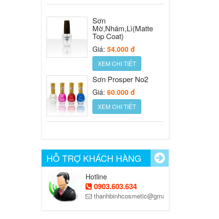
Giá:
54.000 đ
Sơn
XEM CHI TIẾT
Mờ,Nhám,Lì(Matte
Top Coat)
Giá:
54.000 đ
XEM CHI TIẾT
Sơn Prosper No2
Giá:
60.000 đ
XEM CHI TIẾT
Nước sơn móng
Prosper Silver cap
HỖ TRỢ KHÁCH HÀNG
Giá:
30.000 đ
XEM CHI TIẾT
Hotline
0903.603.634
thanhbinhcosmetic@gmail.com
Nước sơn móng
Prosper Gold cap
16ml