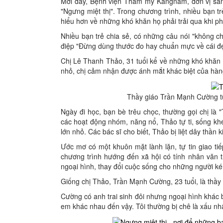
Mới đây, Bệnh viện Thẩm mỹ Kangnam, đơn vị sáng 
"Ngưng miệt thị". Trong chương trình, nhiều bạn t
hiểu hơn về những khó khăn họ phải trải qua khi phả
Nhiều bạn trẻ chia sẻ, có những câu nói "không ch
điệp "Đừng dùng thước đo hay chuẩn mực về cái đ
Chị Lê Thanh Thảo, 31 tuổi kể về những khó khăn
nhỏ, chị cảm nhận được ánh mắt khác biệt của hàn
Thầy giáo Trần Mạnh Cường từ
Ngày đi học, bạn bè trêu chọc, thường gọi chị là 
các hoạt động nhóm, năng nổ, Thảo tự ti, sống khép
lớn nhỏ. Các bác sĩ cho biết, Thảo bị liệt dây thầ
Ước mơ có một khuôn mặt lành lặn, tự tin giao ti
chương trình hướng đến xã hội có tính nhân văn 
ngoại hình, thay đổi cuộc sống cho những người k
Giống chị Thảo, Trần Mạnh Cường, 23 tuổi, là thầy
Cường có anh trai sinh đôi nhưng ngoại hình khác b
em khác nhau đến vậy. Tôi thường bị chê là xấu nhất