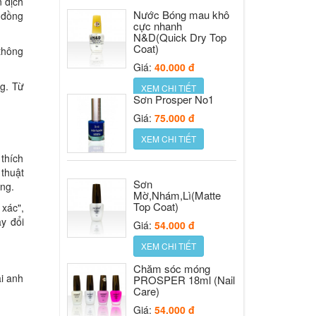
 dịch
Nước Bóng mau khô
Giá:
30.000 đ
g đồng
cực nhanh
XEM CHI TIẾT
N&D(Quick Dry Top
Coat)
 thông
Giá:
40.000 đ
Nước sơn móng
Prosper Gold cap
g. Từ
XEM CHI TIẾT
16ml
Sơn Prosper No1
Giá:
48.000 đ
Giá:
75.000 đ
XEM CHI TIẾT
XEM CHI TIẾT
Nước rửa PROSPER
 thích
(Remover)
 thuật
Sơn
Giá:
33.000 đ
ờng.
Mờ,Nhám,Lì(Matte
XEM CHI TIẾT
Top Coat)
 xác
",
y đổi
Giá:
54.000 đ
Sơn Móng Tay
XEM CHI TIẾT
Prosper 6
Chăm sóc móng
Giá:
36.000 đ
ai anh
PROSPER 18ml (Nail
XEM CHI TIẾT
Care)
Giá:
54.000 đ