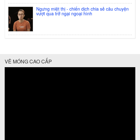
Ngưng miệt thị - chiến dịch chia sẻ câu chuyện
vượt qua trở ngại ngoại hình
VẼ MÓNG CAO CẤP