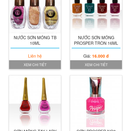
Xem chi tiết
NƯỚC SƠN MÓNG TB
NƯỚC SƠN MÓNG
10ML
PROSPER TRÒN 16ML
Liên hệ
Giá:
16.000 đ
XEM CHI TIẾT
XEM CHI TIẾT
Sơn Prosper No2
Giá:
60.000 đ
XEM CHI TIẾT
Nước sơn móng Prosper Silver cap
Xem chi tiết
Giá:
30.000 đ
XEM CHI TIẾT