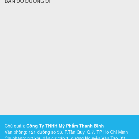
BẢN ĐỒ ĐƯỜNG ĐI
Chủ quản:
Công Ty TNHH Mỹ Phẩm Thanh Bình
Văn phòng: 121 đường số 53, P.Tân Quy, Q.7, TP Hồ Chí Minh
Chi nhánh: i30 khu dân cư cấp 1, đường Nguyễn Văn Tạo, Xã