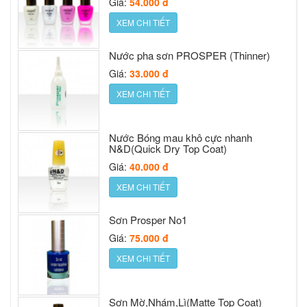
Giá:
33.000 đ
XEM CHI TIẾT
XEM CHI TIẾT
Nước pha sơn PROSPER (Thinner)
Giá:
33.000 đ
Nước Bóng mau khô cực nhanh
XEM CHI TIẾT
N&D(Quick Dry Top Coat)
Giá:
40.000 đ
XEM CHI TIẾT
Nước Bóng mau khô cực nhanh
N&D(Quick Dry Top Coat)
Sơn Prosper No1
Giá:
40.000 đ
Giá:
75.000 đ
XEM CHI TIẾT
XEM CHI TIẾT
Sơn Prosper No1
Giá:
75.000 đ
Sơn Mờ,Nhám,Lì(Matte Top Coat)
XEM CHI TIẾT
Giá:
54.000 đ
XEM CHI TIẾT
Sơn Mờ,Nhám,Lì(Matte Top Coat)
Giá:
54.000 đ