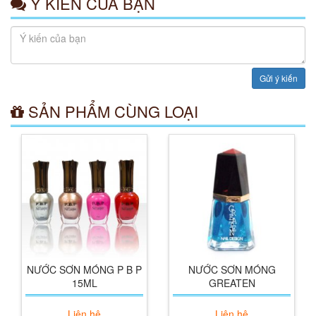
Ý KIẾN CỦA BẠN
Gửi ý kiến
SẢN PHẨM CÙNG LOẠI
Xem chi tiết
NƯỚC SƠN MÓNG P B P
NƯỚC SƠN MÓNG
15ML
GREATEN
Liên hệ
Liên hệ