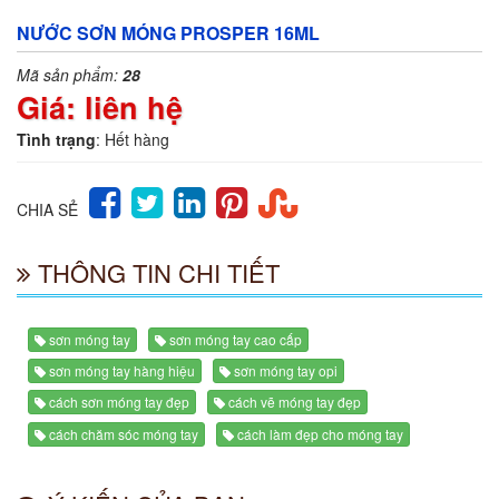
NƯỚC SƠN MÓNG PROSPER 16ML
Mã sản phẩm:
28
Giá: liên hệ
Tình trạng
: Hết hàng
CHIA SẺ
THÔNG TIN CHI TIẾT
sơn móng tay
sơn móng tay cao cấp
sơn móng tay hàng hiệu
sơn móng tay opi
cách sơn móng tay đẹp
cách vẽ móng tay đẹp
cách chăm sóc móng tay
cách làm đẹp cho móng tay