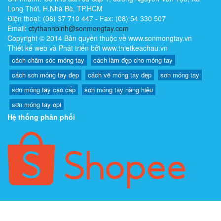
Long Thới, H.Nhà Bè, TP.HCM
Điện thoại: (08) 37 710 447 - Fax: (08) 54 330 507
Email:
ctythanhbinh@sonmongtay.com
Copyright © 2014 Bản quyền thuộc về www.sonmongtay.vn
Thiết kế web và Phát triển bởi www.thietkeachau.vn
cách chăm sóc móng tay
cách làm đẹp cho móng tay
cách sơn móng tay đẹp
cách vẽ móng tay đẹp
sơn móng tay
sơn móng tay cao cấp
sơn móng tay hàng hiệu
sơn móng tay opi
Hệ thống phân phối