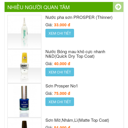
Nước sơn móng Prosper Silver cap
NHIỀU NGƯỜI QUAN TÂM
Giá:
30.000 đ
Nước Bóng mau khô cực nhanh
XEM CHI TIẾT
N&D(Quick Dry Top Coat)
Giá:
40.000 đ
XEM CHI TIẾT
Nước sơn móng Prosper Gold cap 16ml
Giá:
48.000 đ
Sơn Prosper No1
XEM CHI TIẾT
Giá:
75.000 đ
XEM CHI TIẾT
Nước rửa PROSPER (Remover)
Giá:
33.000 đ
Sơn Mờ,Nhám,Lì(Matte Top Coat)
XEM CHI TIẾT
Giá:
54.000 đ
XEM CHI TIẾT
Sơn Móng Tay Prosper 6
Giá:
36.000 đ
Chăm sóc móng PROSPER 18ml (Nail
XEM CHI TIẾT
Care)