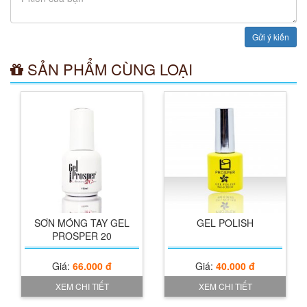
Gửi ý kiến
SẢN PHẨM CÙNG LOẠI
Chăm sóc móng PROSPER 18ml (Nail
Care)
Giá:
54.000 đ
XEM CHI TIẾT
Xem chi tiết
Nước pha sơn PROSPER (Thinner)
Giá:
33.000 đ
XEM CHI TIẾT
SƠN MÓNG TAY GEL
GEL POLISH
PROSPER 20
Nước Bóng mau khô cực nhanh
N&D(Quick Dry Top Coat)
Giá:
66.000 đ
Giá:
40.000 đ
Giá:
40.000 đ
XEM CHI TIẾT
XEM CHI TIẾT
XEM CHI TIẾT