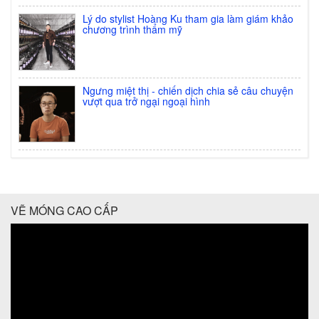
Lý do stylist Hoàng Ku tham gia làm giám khảo
chương trình thẩm mỹ
Ngưng miệt thị - chiến dịch chia sẻ câu chuyện
vượt qua trở ngại ngoại hình
VẼ MÓNG CAO CẤP