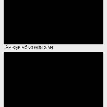
LÀM ĐẸP MÓNG ĐƠN GIẢN