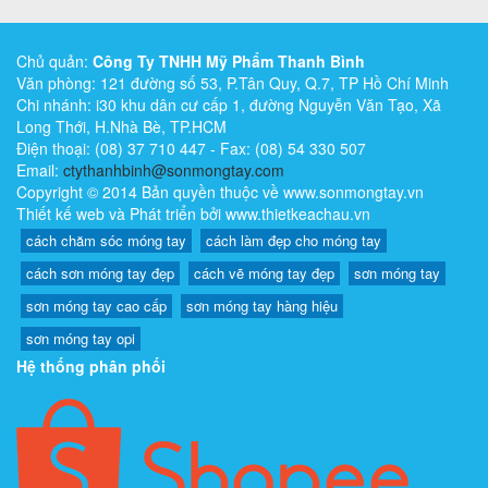
Chủ quản:
Công Ty TNHH Mỹ Phẩm Thanh Bình
Văn phòng: 121 đường số 53, P.Tân Quy, Q.7, TP Hồ Chí Minh
Chi nhánh: i30 khu dân cư cấp 1, đường Nguyễn Văn Tạo, Xã
Long Thới, H.Nhà Bè, TP.HCM
Điện thoại: (08) 37 710 447 - Fax: (08) 54 330 507
Email:
ctythanhbinh@sonmongtay.com
Copyright © 2014 Bản quyền thuộc về www.sonmongtay.vn
Thiết kế web và Phát triển bởi www.thietkeachau.vn
cách chăm sóc móng tay
cách làm đẹp cho móng tay
cách sơn móng tay đẹp
cách vẽ móng tay đẹp
sơn móng tay
sơn móng tay cao cấp
sơn móng tay hàng hiệu
sơn móng tay opi
Hệ thống phân phối