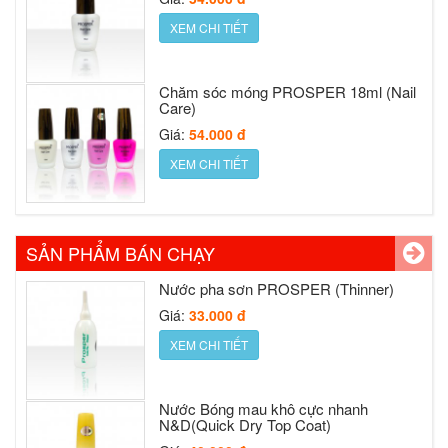
Giá:
54.000 đ
XEM CHI TIẾT
Chăm sóc móng PROSPER 18ml (Nail
Care)
Nước pha sơn PROSPER (Thinner)
Giá:
54.000 đ
Giá:
33.000 đ
XEM CHI TIẾT
XEM CHI TIẾT
Nước pha sơn PROSPER (Thinner)
Giá:
33.000 đ
Nước Bóng mau khô cực nhanh
XEM CHI TIẾT
N&D(Quick Dry Top Coat)
SẢN PHẨM BÁN CHẠY
Giá:
40.000 đ
XEM CHI TIẾT
Nước Bóng mau khô cực nhanh
N&D(Quick Dry Top Coat)
Sơn Prosper No1
Giá:
40.000 đ
Giá:
75.000 đ
XEM CHI TIẾT
XEM CHI TIẾT
Sơn Prosper No1
Giá:
75.000 đ