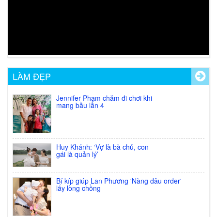
Nước pha sơn PROSPER (Thinner)
Giá:
33.000 đ
XEM CHI TIẾT
Nước Bóng mau khô cực nhanh
LÀM ĐẸP
N&D(Quick Dry Top Coat)
Giá:
40.000 đ
Jennifer Phạm chăm đi chơi khi
mang bầu lần 4
XEM CHI TIẾT
Sơn Prosper No1
Giá:
75.000 đ
Huy Khánh: ‘Vợ là bà chủ, con
gái là quản lý’
XEM CHI TIẾT
Bí kíp giúp Lan Phương 'Nàng dâu order'
Sơn Mờ,Nhám,Lì(Matte Top Coat)
lấy lòng chồng
Giá:
54.000 đ
XEM CHI TIẾT